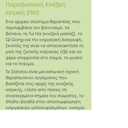
Παραδοσιακή Κινέζικη
Ιατρική (ΠΚΙ)
Ένα αρχαίο σύστημα θεραπείας που
περιλαμβάνει τον βελονισμό, τα
βότανα, το Tui Na (κινεζικό μασάζ), το
Qi Gong και την ενεργειακή διατροφή.
Σκοπός της είναι να αποκαταστήσει τη
ροή της ζωτικής ενέργειας (Qi) και να
φέρει ισορροπία στο σώμα, το μυαλό
και το πνεύμα.
Το Σιάτσου είναι μια Ιαπωνική τεχνική
θεραπευτικού αγγίγματος που
βασίζεται στις αρχές της κινεζικής
ιατρικής. Μέσα από πιέσεις σε
συγκεκριμένα σημεία του σώματος, το
Shiatsu βοηθά στην αποσυμφόρηση
ενεργειακών μπλοκαρισμάτων, ενισχύει
τη χαλάρωση και προάγει τη σωματική
και συναισθηματική ευεξία.