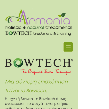
Μια σύντομη επισκόπηση
Τι είναι το Bowtech;
Η τεχνική Bowen - ή Bowtech όπως
αναφέρεται πιο συχνά - είναι μια ήπια
μέθοδος με δυναμικά αποτελέσματα, η