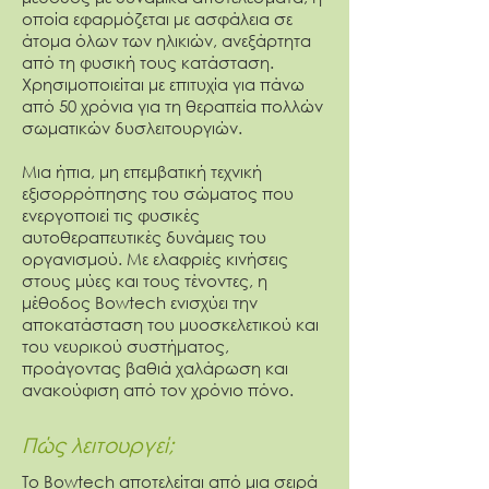
οποία εφαρμόζεται με ασφάλεια σε
άτομα όλων των ηλικιών, ανεξάρτητα
από τη φυσική τους κατάσταση.
Χρησιμοποιείται με επιτυχία για πάνω
από 50 χρόνια για τη θεραπεία πολλών
σωματικών δυσλειτουργιών.
Μια ήπια, μη επεμβατική τεχνική
εξισορρόπησης του σώματος που
ενεργοποιεί τις φυσικές
αυτοθεραπευτικές δυνάμεις του
οργανισμού. Με ελαφριές κινήσεις
στους μύες και τους τένοντες, η
μέθοδος Bowtech ενισχύει την
αποκατάσταση του μυοσκελετικού και
του νευρικού συστήματος,
προάγοντας βαθιά χαλάρωση και
ανακούφιση από τον χρόνιο πόνο.
Πώς λειτουργεί;
Το Bowtech αποτελείται από μια σειρά