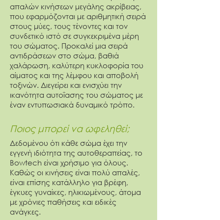
απαλών κινήσεων μεγάλης ακρίβειας,
που εφαρμόζονται με αριθμητική σειρά
στους μύες, τους τένοντες και τον
συνδετικό ιστό σε συγκεκριμένα μέρη
του σώματος. Προκαλεί μια σειρά
αντιδράσεων στο σώμα, βαθιά
χαλάρωση, καλύτερη κυκλοφορία του
αίματος και της λέμφου και αποβολή
τοξινών. Διεγείρει και ενισχύει την
ικανότητα αυτοΐασης του σώματος με
έναν εντυπωσιακά δυναμικό τρόπο.
Ποιος μπορεί να ωφεληθεί;
Δεδομένου ότι κάθε σώμα έχει την
εγγενή ιδιότητα της αυτοθεραπείας, το
Bowtech είναι χρήσιμο για όλους.
Καθώς οι κινήσεις είναι πολύ απαλές,
είναι επίσης κατάλληλο για βρέφη,
έγκυες γυναίκες, ηλικιωμένους, άτομα
με χρόνιες παθήσεις και ειδικές
ανάγκες.